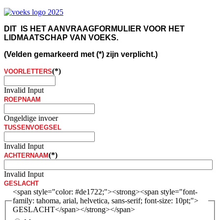
DIT IS HET AANVRAAGFORMULIER VOOR HET
LIDMAATSCHAP VAN VOEKS.
(Velden gemarkeerd met (*) zijn verplicht.)
(*)
VOORLETTERS
Invalid Input
ROEPNAAM
Ongeldige invoer
TUSSENVOEGSEL
Invalid Input
(*)
ACHTERNAAM
Invalid Input
GESLACHT
<span style="color: #de1722;"><strong><span style="font-
family: tahoma, arial, helvetica, sans-serif; font-size: 10pt;">
GESLACHT</span></strong></span>