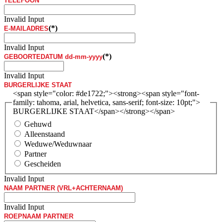
TELEFOON
Invalid Input
(*)
E-MAILADRES
Invalid Input
(*)
GEBOORTEDATUM dd-mm-yyyy
Invalid Input
BURGERLIJKE STAAT
<span style="color: #de1722;"><strong><span style="font-
family: tahoma, arial, helvetica, sans-serif; font-size: 10pt;">
BURGERLIJKE STAAT</span></strong></span>
Gehuwd
Alleenstaand
Weduwe/Weduwnaar
Partner
Gescheiden
Invalid Input
NAAM PARTNER (VRL+ACHTERNAAM)
Invalid Input
ROEPNAAM PARTNER