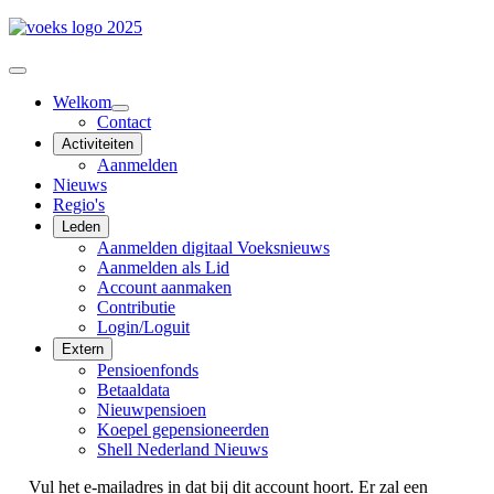
Welkom
Contact
Activiteiten
Aanmelden
Nieuws
Regio's
Leden
Aanmelden digitaal Voeksnieuws
Aanmelden als Lid
Account aanmaken
Contributie
Login/Loguit
Extern
Pensioenfonds
Betaaldata
Nieuwpensioen
Koepel gepensioneerden
Shell Nederland Nieuws
Vul het e-mailadres in dat bij dit account hoort. Er zal een